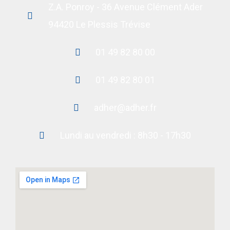
Z.A. Ponroy - 36 Avenue Clément Ader
94420 Le Plessis Trévise
01 49 82 80 00
01 49 82 80 01
adher@adher.fr
Lundi au vendredi : 8h30 - 17h30