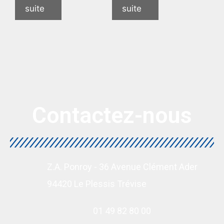
suite
suite
Contactez-nous
Z.A. Ponroy - 36 Avenue Clément Ader
94420 Le Plessis Trévise
01 49 82 80 00