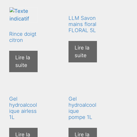
LLM Savon
mains floral
FLORAL 5L
Rince doigt
citron
Lire la
suite
Lire la
suite
Gel
Gel
hydroalcool
hydroalcool
ique airless
ique
1L
pompe 1L
Lire la
Lire la